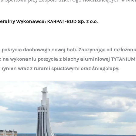
neralny Wykonawca: KARPAT-BUD Sp. z o.o.
okrycia dachowego nowej hali. Zaczynając od rozłożenia b
c na wykonaniu poszycia z blachy aluminiowej TYTANIUM
rynien wraz z rurami spustowymi oraz śniegołapy.