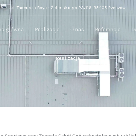
ul. Tadeusza Boya - Żeleńskiego 23/116, 35-105 Rzeszów
na główna
Realizacje
O nas
Referencje
D
Realizacje
a Sportowa przy Zespole Szkół Ogólnokształcących w Mi